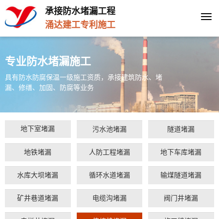
承接防水堵漏工程
Togg
涌达建工专利施工
navi
专业防水堵漏施工
具有防水防腐保温一级施工资质，承接建筑防水、堵
漏、修缮、加固、防腐等业务
地下室堵漏
污水池堵漏
隧道堵漏
地铁堵漏
人防工程堵漏
地下车库堵漏
水库大坝堵漏
循环水道堵漏
输煤隧道堵漏
矿井巷道堵漏
电缆沟堵漏
阀门井堵漏