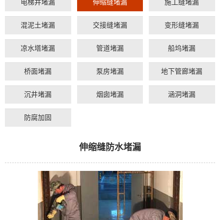
电梯井堵漏
伸缩缝堵漏
施工缝堵漏
混泥土堵漏
交接缝堵漏
变形缝堵漏
凉水塔堵漏
管道堵漏
船坞堵漏
桥面堵漏
泵房堵漏
地下管廊堵漏
沉井堵漏
烟囱堵漏
涵洞堵漏
防腐加固
伸缩缝防水堵漏