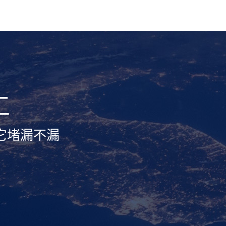
工
它堵漏不漏