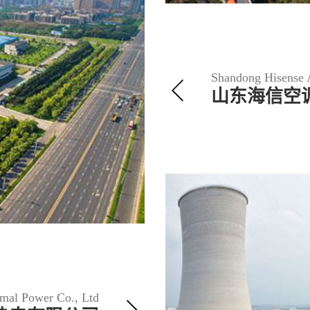
Shandong Hisense A
山东海信空
mal Power Co., Ltd