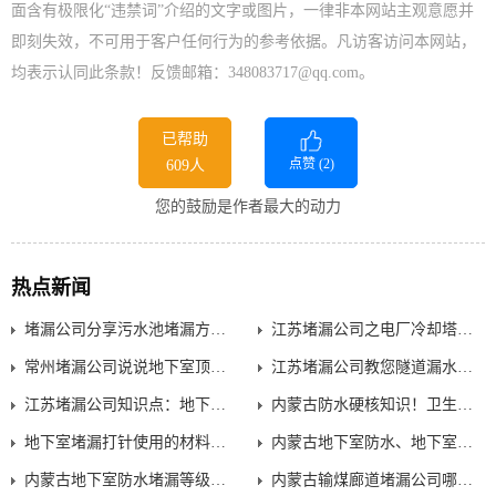
面含有极限化“违禁词”介绍的文字或图片，一律非本网站主观意愿并
即刻失效，不可用于客户任何行为的参考依据。凡访客访问本网站，
均表示认同此条款！反馈邮箱：348083717@qq.com。
已帮助
点赞 (
2
)
609人
您的鼓励是作者最大的动力
热点新闻
堵漏公司分享污水池堵漏方法【两种大型混凝土水池堵漏方法】
江苏堵漏公司之电厂冷却塔堵漏【电厂冷却塔渗水维修公司电话】
常州堵漏公司说说地下室顶板裂缝漏水怎么处理？专业老师傅
江苏堵漏公司教您隧道漏水怎么处理(隧道裂缝、伸缩缝漏水处理方法)
江苏堵漏公司知识点：地下管廊伸缩缝堵漏【地下管廊伸缩缝漏水处理方法】
内蒙古防水硬核知识！卫生间怎么做防水才能不返工？
地下室堵漏打针使用的材料以及防水堵漏注意事项？
内蒙古地下室防水、地下室堵漏解决方案？附处理方法
内蒙古地下室防水堵漏等级是怎么划分的？涌达建工来聊
内蒙古输煤廊道堵漏公司哪家好？堵漏施工怎么收费